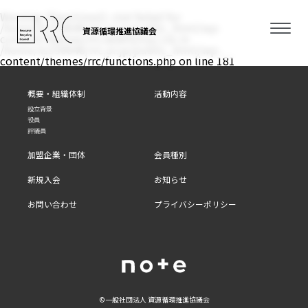
Warning
: filemtime(): stat failed for
/home/xs350646/rrc.or.jp/public_html/wp-
資源循環推進協議会
content/themes/rrc/assets/css/.css in
/home/xs350646/rrc.or.jp/public_html/wp-
content/themes/rrc/functions.php
on line
181
概要・組織体制
活動内容
設立背景
役員
評議員
加盟企業・団体
会員種別
新規入会
お知らせ
お問い合わせ
プライバシーポリシー
©⼀般社団法⼈ 資源循環推進協議会