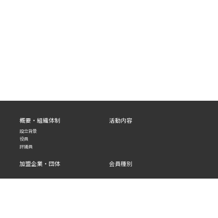
概要・組織体制
活動内容
設立背景
役員
評議員
加盟企業・団体
会員種別
新規入会
お知らせ
お問い合わせ
プライバシーポリシー