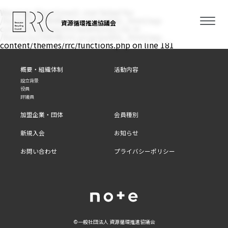
Warning
: filemtime(): stat failed for
/home/xs350646/rrc.or.jp/public_html/wp-
資源循環推進協議会
content/themes/rrc/assets/css/.css in
/home/xs350646/rrc.or.jp/public_html/wp-
content/themes/rrc/functions.php
on line
181
概要・組織体制
活動内容
設立背景
役員
評議員
加盟企業・団体
会員種別
新規入会
お知らせ
お問い合わせ
プライバシーポリシー
©⼀般社団法⼈ 資源循環推進協議会