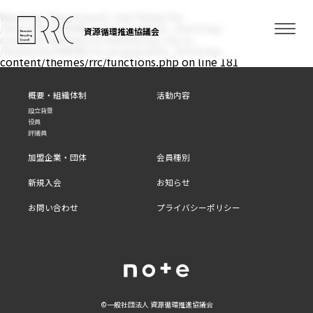
Warning
: filemtime(): stat failed for
/home/xs350646/rrc.or.jp/public_html/wp-
資源循環推進協議会
content/themes/rrc/assets/css/.css in
/home/xs350646/rrc.or.jp/public_html/wp-
content/themes/rrc/functions.php
on line
181
概要・組織体制
活動内容
設立背景
役員
評議員
加盟企業・団体
会員種別
新規入会
お知らせ
お問い合わせ
プライバシーポリシー
©⼀般社団法⼈ 資源循環推進協議会