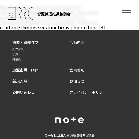
Warning
: filemtime(): stat failed for
/home/xs350646/rrc.or.jp/public_html/wp-
資源循環推進協議会
content/themes/rrc/assets/css/.css in
/home/xs350646/rrc.or.jp/public_html/wp-
content/themes/rrc/functions.php
on line
181
概要・組織体制
活動内容
設立背景
役員
評議員
加盟企業・団体
会員種別
新規入会
お知らせ
お問い合わせ
プライバシーポリシー
©⼀般社団法⼈ 資源循環推進協議会