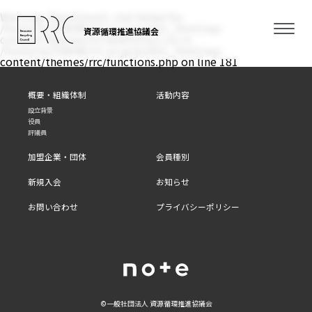
Warning
: filemtime(): stat failed for
/home/xs350646/rrc.or.jp/public_html/wp-
資源循環推進協議会
content/themes/rrc/assets/css/.css in
/home/xs350646/rrc.or.jp/public_html/wp-
content/themes/rrc/functions.php
on line
181
概要・組織体制
活動内容
設立背景
役員
評議員
加盟企業・団体
会員種別
新規入会
お知らせ
お問い合わせ
プライバシーポリシー
©⼀般社団法⼈ 資源循環推進協議会