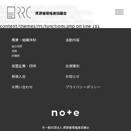
Warning
: filemtime(): stat failed for
/home/xs350646/rrc.or.jp/public_html/wp-
資源循環推進協議会
content/themes/rrc/assets/css/.css in
/home/xs350646/rrc.or.jp/public_html/wp-
content/themes/rrc/functions.php
on line
181
概要・組織体制
活動内容
設立背景
役員
評議員
加盟企業・団体
会員種別
新規入会
お知らせ
お問い合わせ
プライバシーポリシー
©⼀般社団法⼈ 資源循環推進協議会