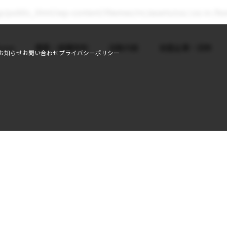
r.jp/public_html/wp-content/themes/rrc/assets/css/.css in
/ho
ome
概要・組織体制
活動内容
加盟企業・団体
お知らせ
お問い合わせ
プライバシーポリシー