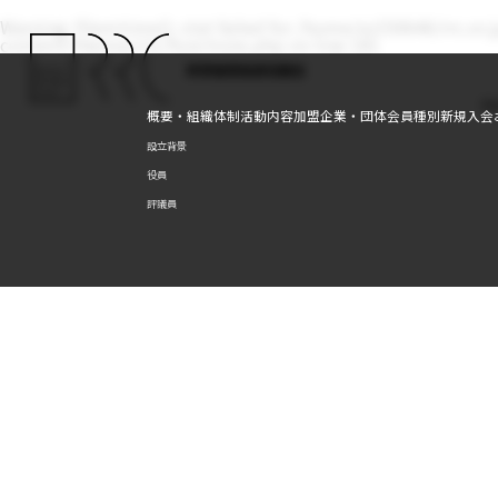
Warning
: filemtime(): stat failed for /home/xs350646/rrc.o
content/themes/rrc/functions.php
on line
181
資源循環推進協議会
H
概要・組織体制
活動内容
加盟企業・団体
会員種別
新規入会
設立背景
役員
評議員